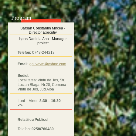
Program
Barsan Constantin Mircea -
Director Executiv
Ispas Daniela Ana - Manager
proiect
Telefon:
0743-244213
Email:
gal.vavm@yahoo.com
Sediul:
Localitatea: Vintu de Jos, Str.
Lucian Blaga, Nr.20, Comuna
Vintu de Jos, Jud Alba
Luni – Vineri
8:30 – 16:30
</>
Relatii cu Publicul
Telefon:
0258/760480