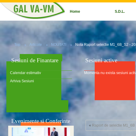
Home
S.D.L.
Top
Articole
NOUTATI
Nota Raport selectie M1_6B_S2 - 2
Sesiuni de Finantare
Sesiuni active
Calendar estimativ
Momenta nu exista sesiuni acti
Arhiva Sesiuni
Evenimente si Conferinte
«
Raport de selectie M1_6B