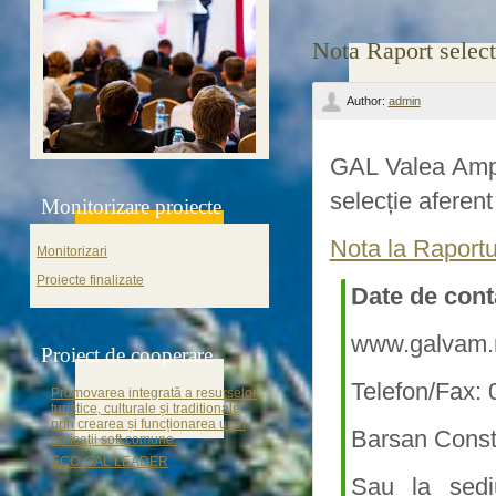
Nota Raport sele
Author:
admin
GAL Valea Ampoi
selecție aferen
Monitorizare proiecte
Nota la Raport
Monitorizari
Proiecte finalizate
Date de cont
www.galvam.r
Proiect de cooperare
Telefon/Fax:
Promovarea integrată a resurselor
turistice, culturale și traditionale
prin crearea și funcționarea unei
Barsan Const
aplicații soft comune.
ECO-GAL LEADER
Sau la sedi