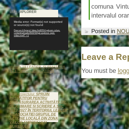
comuna Vintu 
GAL EXPLORER
intervalul ora
Player
Media error: Format(s) not supported
video
or source(s) not found
Posted in
NOU
Descarcă fișierul: https://sdl2014.galvam.ro/wp-
content/uploads/2022/10/gal-explorer-spot-
video.mp4?_=1
Leave a Re
Masura 19 LEADER. SUBMASURA
You must be
logg
19.1- SPRIJIN PREGATITOR
Titlul proiectului:
SPRIJIN
PREGĂTITOR PENTRU
DESFĂȘURAREA ACTIVITĂȚILOR
DE ANIMARE ȘI SCRIERE A SDL
2023-2027 ÎN TERITORIUL LEADER
AL ASOCIAȚIEI GRUPUL DE
ACȚIUNE LOCALĂ DIN ZONA
VĂILOR AMPOIULUI ȘI
MUREȘULUI