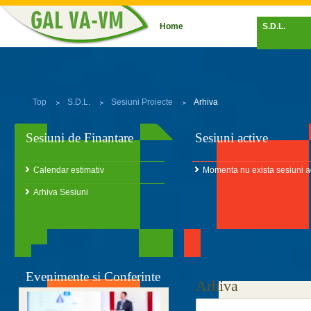
Home
S.D.L.
Top
S.D.L.
Sesiuni Proiecte
Arhiva
Sesiuni de Finantare
Sesiuni active
Calendar estimativ
Momenta nu exista sesiuni ac
Arhiva Sesiuni
Evenimente si Conferinte
Arhiva