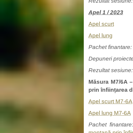
Rezultat sesiune
Apel 1 / 2023
Apel scurt
Apel lung
Pachet finantare
Depuneri proiect
Rezultat sesiune:
Măsura M7/6A – 
prin înființarea d
Apel scurt M7-6A
Apel lung M7-6A
Pachet finantar
montană prin înfii