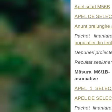
Apel scurt M56B
APEL DE SELEC
Anunt prelungire
Pachet finantare
populatiei din te
Depuneri proiect
Rezultat sesiune
Măsura M6/1B- S
asociative
APEL_1_SELECȚ
APEL DE SELEC
Pachet finantar