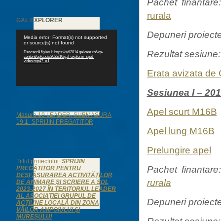
Pachet finantare:
rurala
GAL EXPLORER
Depuneri proiecte
Player
Media error: Format(s) not supported
video
or source(s) not found
Rezultat sesiune:
Descarcă fișierul: https://sdl2014.galvam.ro/wp-
content/uploads/2022/10/gal-explorer-spot-
video.mp4?_=1
Erata avizata d
Sesiunea I – 20
Apel scurt M16B
Masura 19 LEADER. SUBMASURA
19.1- SPRIJIN PREGATITOR
Apel lung M16B
Prelungire apel
Titlul proiectului:
SPRIJIN
Pachet finantare
PREGĂTITOR PENTRU
DESFĂȘURAREA ACTIVITĂȚILOR
rurala
DE ANIMARE ȘI SCRIERE A SDL
2023-2027 ÎN TERITORIUL LEADER
AL ASOCIAȚIEI GRUPUL DE
Depuneri proiecte
ACȚIUNE LOCALĂ DIN ZONA
VĂILOR AMPOIULUI ȘI
MUREȘULUI
Rezultat sesiune