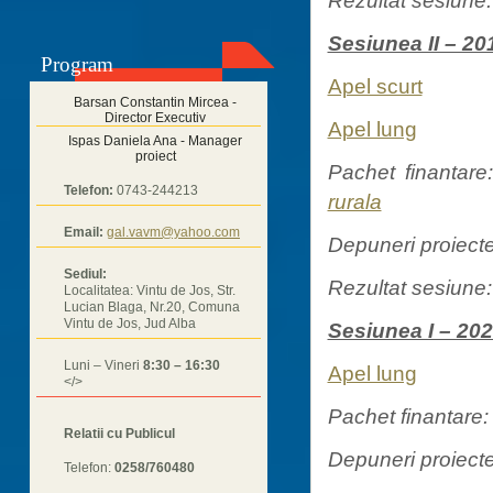
Sesiunea II – 20
Program
Apel scurt
Barsan Constantin Mircea -
Director Executiv
Apel lung
Ispas Daniela Ana - Manager
proiect
Pachet finantare
Telefon:
0743-244213
rurala
Email:
gal.vavm@yahoo.com
Depuneri proiecte
Sediul:
Rezultat sesiune
Localitatea: Vintu de Jos, Str.
Lucian Blaga, Nr.20, Comuna
Vintu de Jos, Jud Alba
Sesiunea I – 20
Luni – Vineri
8:30 – 16:30
Apel lung
</>
Pachet finantare
Relatii cu Publicul
Depuneri proiecte
Telefon:
0258/760480