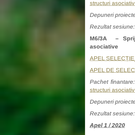
structuri asociati
Depuneri proiect
Rezultat sesiune
M6/3A – Spriji
asociative
APEL SELECȚIE_
APEL DE SELECȚ
Pachet finantare
structuri asociati
Depuneri proiect
Rezultat sesiune:
Apel 1 / 2020