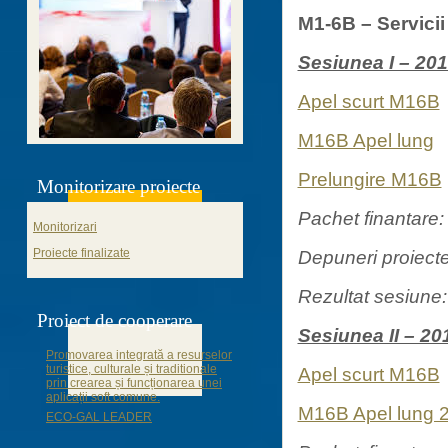
M1-6B – Servicii
Sesiunea I – 20
Apel scurt M16B
M16B Apel lung
Prelungire M16B
Monitorizare proiecte
Pachet finantare:
Monitorizari
Depuneri proiecte
Proiecte finalizate
Rezultat sesiune
Proiect de cooperare
Sesiunea II – 20
Promovarea integrată a resurselor
turistice, culturale și traditionale
Apel scurt M16B
prin crearea și funcționarea unei
aplicații soft comune.
M16B Apel lung 
ECO-GAL LEADER