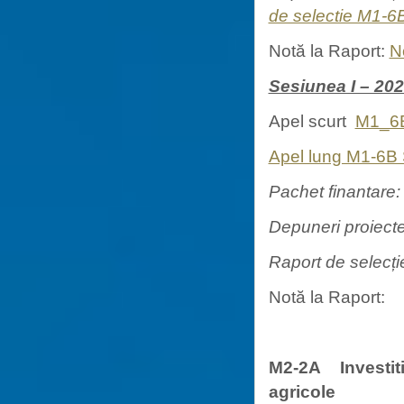
de selectie M1-
Notă la Raport:
N
Sesiunea I – 20
Apel scurt
M1_6
Apel lung M1-6B
Pachet finantare
Depuneri proiecte
Raport de selecți
Notă la Raport:
M2-2A Investiti
agricole