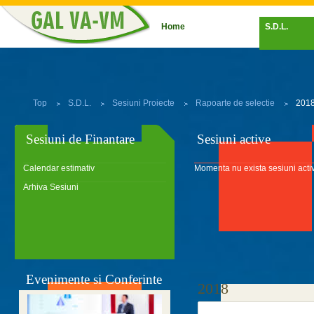
Home
S.D.L.
Top
S.D.L.
Sesiuni Proiecte
Rapoarte de selectie
201
Sesiuni de Finantare
Sesiuni active
Calendar estimativ
Momenta nu exista sesiuni acti
Arhiva Sesiuni
Evenimente si Conferinte
2018