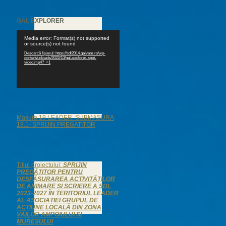
GAL EXPLORER
Player
Media error: Format(s) not supported
video
or source(s) not found
Descarcă fișierul: https://sdl2014.galvam.ro/wp-
content/uploads/2022/10/gal-explorer-spot-
video.mp4?_=1
Masura 19 LEADER. SUBMASURA
19.1- SPRIJIN PREGATITOR
Titlul proiectului:
SPRIJIN
PREGĂTITOR PENTRU
DESFĂȘURAREA ACTIVITĂȚILOR
DE ANIMARE ȘI SCRIERE A SDL
2023-2027 ÎN TERITORIUL LEADER
AL ASOCIAȚIEI GRUPUL DE
ACȚIUNE LOCALĂ DIN ZONA
VĂILOR AMPOIULUI ȘI
MUREȘULUI