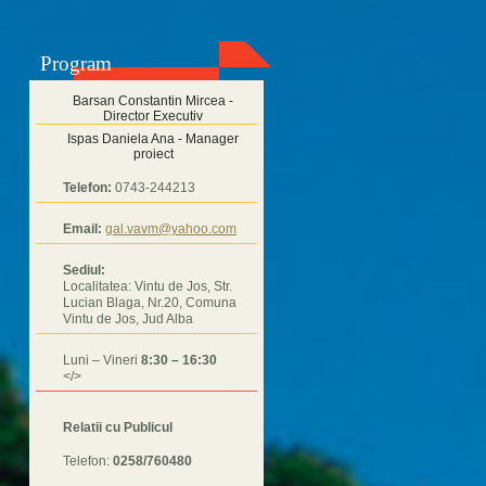
Program
Barsan Constantin Mircea -
Director Executiv
Ispas Daniela Ana - Manager
proiect
Telefon:
0743-244213
Email:
gal.vavm@yahoo.com
Sediul:
Localitatea: Vintu de Jos, Str.
Lucian Blaga, Nr.20, Comuna
Vintu de Jos, Jud Alba
Luni – Vineri
8:30 – 16:30
</>
Relatii cu Publicul
Telefon:
0258/760480