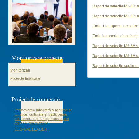
Raport de selecție M1-6B 
Raport de selecție M1-6B 
Erata 1 la raportul de sele
Erata la raportul de selecț
Raport de selecție M3-6A 
Raport de selecție M3-6A 
Monitorizare proiecte
Raport de selecție suplime
Monitorizari
Proiecte finalizate
Proiect de cooperare
Promovarea integrată a resurselor
turistice, culturale și traditionale
prin crearea și funcționarea unei
aplicații soft comune.
ECO-GAL LEADER