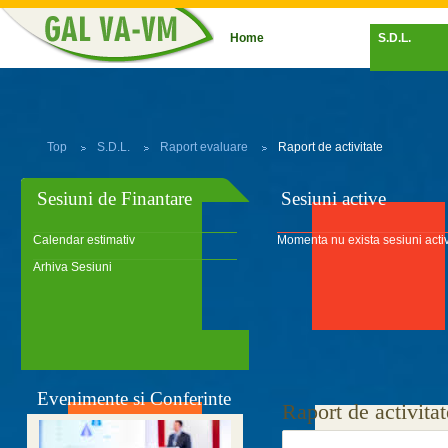
Home
S.D.L.
Top
S.D.L.
Raport evaluare
Raport de activitate
Sesiuni de Finantare
Sesiuni active
Calendar estimativ
Momenta nu exista sesiuni acti
Arhiva Sesiuni
Evenimente si Conferinte
Raport de activitat