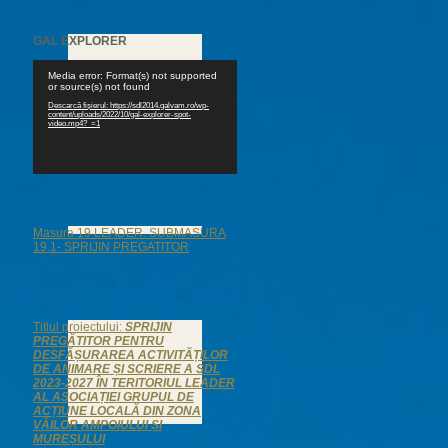
GAL EXPLORER
Player
Media error: Format(s) not supported
video
or source(s) not found
Descarcă fișierul: https://sdl2014.galvam.ro/wp-
content/uploads/2022/10/gal-explorer-spot-
video.mp4?_=1
Masura 19 LEADER. SUBMASURA
19.1- SPRIJIN PREGATITOR
Titlul proiectului:
SPRIJIN
PREGĂTITOR PENTRU
DESFĂȘURAREA ACTIVITĂȚILOR
DE ANIMARE ȘI SCRIERE A SDL
2023-2027 ÎN TERITORIUL LEADER
AL ASOCIAȚIEI GRUPUL DE
ACȚIUNE LOCALĂ DIN ZONA
VĂILOR AMPOIULUI ȘI
MUREȘULUI