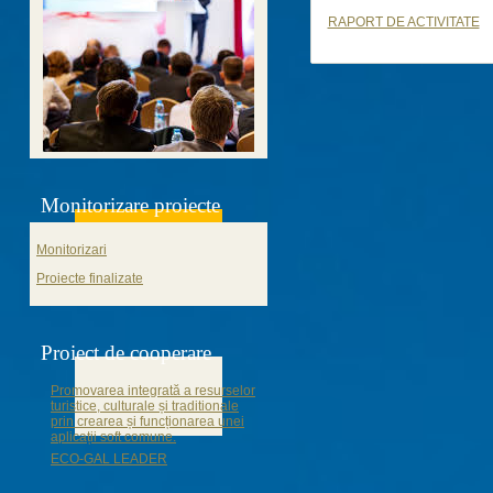
RAPORT DE ACTIVITATE
Monitorizare proiecte
Monitorizari
Proiecte finalizate
Proiect de cooperare
Promovarea integrată a resurselor
turistice, culturale și traditionale
prin crearea și funcționarea unei
aplicații soft comune.
ECO-GAL LEADER