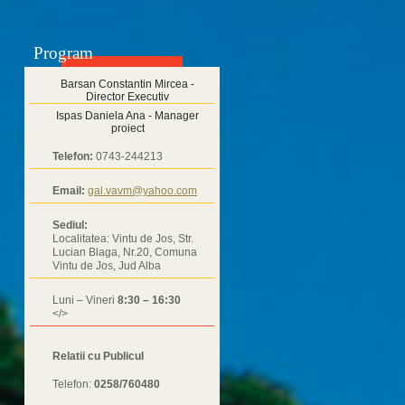
Program
Barsan Constantin Mircea -
Director Executiv
Ispas Daniela Ana - Manager
proiect
Telefon:
0743-244213
Email:
gal.vavm@yahoo.com
Sediul:
Localitatea: Vintu de Jos, Str.
Lucian Blaga, Nr.20, Comuna
Vintu de Jos, Jud Alba
Luni – Vineri
8:30 – 16:30
</>
Relatii cu Publicul
Telefon:
0258/760480