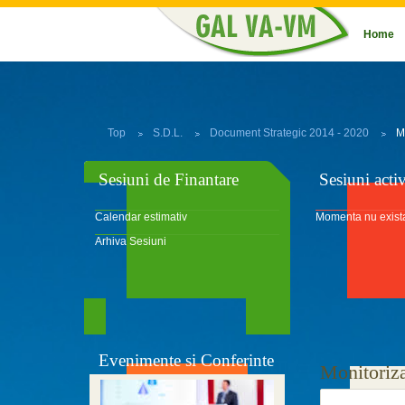
Home
Top
S.D.L.
Document Strategic 2014 - 2020
M
Sesiuni de Finantare
Sesiuni acti
Calendar estimativ
Momenta nu exista
Arhiva Sesiuni
Evenimente si Conferinte
Monitoriz