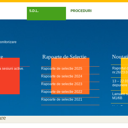
S.D.L.
PROCEDURI
onitorizare
ve
Rapoarte de Selectie
Noutat
Raportul d
 sesiuni active.
Rapoarte de selectie 2025
nr.26/23.0
Rapoarte de selectie 2024
13 – 22.0
Rapoarte de selectie 2023
depunere 
Rapoarte de selectie 2022
Lansare s
M1/6B
Rapoarte de selectie 2021
Nota Rapo
Rapoarte de selectie 2020
2024
Rapoarte de selectie 2019
are
Raport de
Rapoarte de selectie 2018
2024