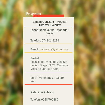
Program
Barsan Constantin Mircea -
Director Executiv
Ispas Daniela Ana - Manager
proiect
Telefon:
0743-244213
Email:
gal.vavm@yahoo.com
Sediul:
Localitatea: Vintu de Jos, Str.
Lucian Blaga, Nr.20, Comuna
Vintu de Jos, Jud Alba
Luni – Vineri
8:30 – 16:30
</>
Relatii cu Publicul
Telefon:
0258/760480