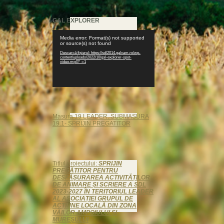
GAL EXPLORER
Player
Media error: Format(s) not supported
video
or source(s) not found
Descarcă fișierul: https://sdl2014.galvam.ro/wp-
content/uploads/2022/10/gal-explorer-spot-
video.mp4?_=1
Masura 19 LEADER. SUBMASURA
19.1- SPRIJIN PREGATITOR
Titlul proiectului:
SPRIJIN
PREGĂTITOR PENTRU
DESFĂȘURAREA ACTIVITĂȚILOR
DE ANIMARE ȘI SCRIERE A SDL
2023-2027 ÎN TERITORIUL LEADER
AL ASOCIAȚIEI GRUPUL DE
ACȚIUNE LOCALĂ DIN ZONA
VĂILOR AMPOIULUI ȘI
MUREȘULUI