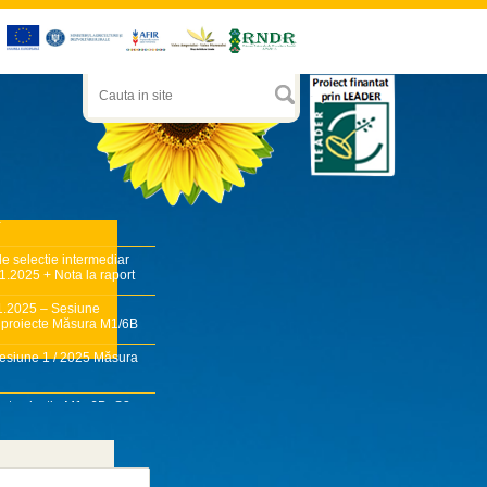
i
e selectie intermediar
1.2025 + Nota la raport
1.2025 – Sesiune
proiecte Măsura M1/6B
esiune 1 / 2025 Măsura
rt selectie M1_6B_S2 –
 selectie M1_6B SES 2-