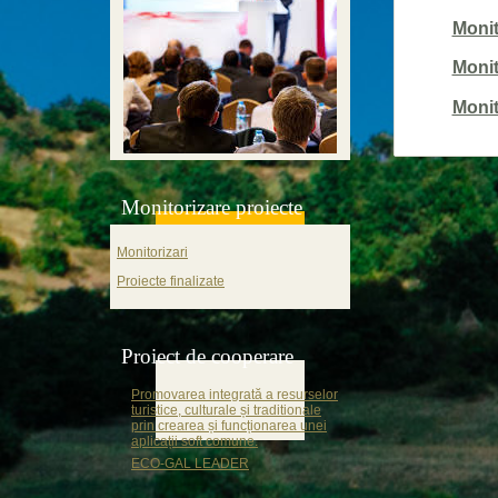
Monit
Monit
Monit
Monitorizare proiecte
Monitorizari
Proiecte finalizate
Proiect de cooperare
Promovarea integrată a resurselor
turistice, culturale și traditionale
prin crearea și funcționarea unei
aplicații soft comune.
ECO-GAL LEADER