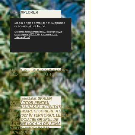
GAL EXPLORER
Player
Media error: Format(s) not supported
video
or source(s) not found
Descarcă fișierul: https://sdl2014.galvam.ro/wp-
content/uploads/2022/10/gal-explorer-spot-
video.mp4?_=1
Masura 19 LEADER. SUBMASURA
19.1- SPRIJIN PREGATITOR
Titlul proiectului:
SPRIJIN
PREGĂTITOR PENTRU
DESFĂȘURAREA ACTIVITĂȚILOR
DE ANIMARE ȘI SCRIERE A SDL
2023-2027 ÎN TERITORIUL LEADER
AL ASOCIAȚIEI GRUPUL DE
ACȚIUNE LOCALĂ DIN ZONA
VĂILOR AMPOIULUI ȘI
MUREȘULUI