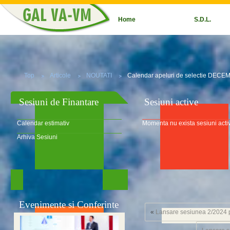
Home
S.D.L.
Top
Articole
NOUTATI
Calendar apeluri de selectie DEC
Sesiuni de Finantare
Sesiuni active
Calendar estimativ
Momenta nu exista sesiuni acti
Arhiva Sesiuni
Evenimente si Conferinte
«
Lansare sesiunea 2/2024 p