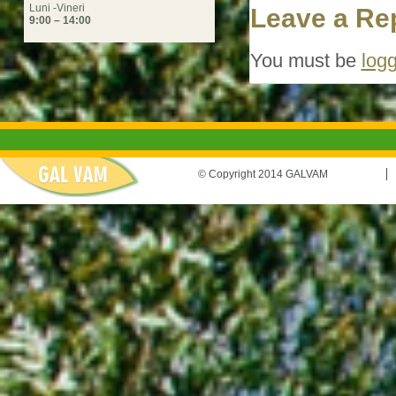
Luni -Vineri
Leave a Re
9:00 – 14:00
You must be
logg
© Copyright 2014 GALVAM