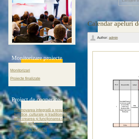
Lansare s
Calendar apeluri
Author:
admin
Monitorizare proiecte
Monitorizari
Proiecte finalizate
Proiect de cooperare
Promovarea integrată a resurselor
turistice, culturale și traditionale
prin crearea și funcționarea unei
aplicații soft comune.
ECO-GAL LEADER