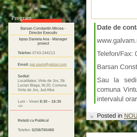
Program
Date de cont
Barsan Constantin Mircea -
Director Executiv
www.galvam.r
Ispas Daniela Ana - Manager
proiect
Telefon/Fax:
Telefon:
0743-244213
Email:
gal.vavm@yahoo.com
Barsan Const
Sediul:
Sau la sedi
Localitatea: Vintu de Jos, Str.
Lucian Blaga, Nr.20, Comuna
comuna Vintu 
Vintu de Jos, Jud Alba
intervalul ora
Luni – Vineri
8:30 – 16:30
</>
Posted in
NOU
Relatii cu Publicul
Telefon:
0258/760480