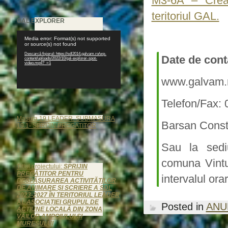
M3-6A – Crear
teritoriul GAL.
GAL EXPLORER
Player
Media error: Format(s) not supported
video
or source(s) not found
Descarcă fișierul: https://sdl2014.galvam.ro/wp-
Date de cont
content/uploads/2022/10/gal-explorer-spot-
video.mp4?_=1
www.galvam.r
Telefon/Fax:
Masura 19 LEADER. SUBMASURA
Barsan Const
19.1- SPRIJIN PREGATITOR
Sau la sedi
comuna Vintu 
Titlul proiectului:
SPRIJIN
PREGĂTITOR PENTRU
intervalul ora
DESFĂȘURAREA ACTIVITĂȚILOR
DE ANIMARE ȘI SCRIERE A SDL
2023-2027 ÎN TERITORIUL LEADER
AL ASOCIAȚIEI GRUPUL DE
Posted in
ANU
ACȚIUNE LOCALĂ DIN ZONA
VĂILOR AMPOIULUI ȘI
MUREȘULUI