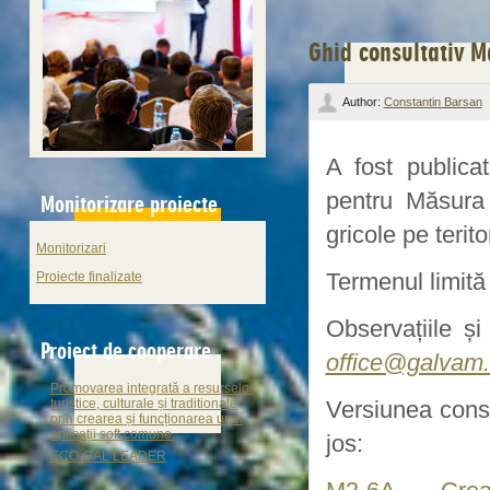
Ghid consultativ 
Author:
Constantin Barsan
A fost publicat
pentru Măsura 
Monitorizare proiecte
gricole pe terit
Monitorizari
Termenul limită
Proiecte finalizate
Observațiile ș
Proiect de cooperare
office@galvam.
Promovarea integrată a resurselor
turistice, culturale și traditionale
Versiunea consu
prin crearea și funcționarea unei
aplicații soft comune.
jos:
ECO-GAL LEADER