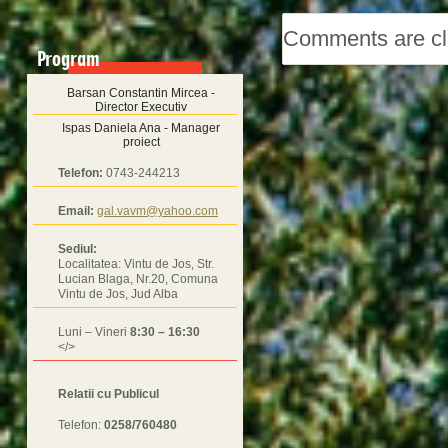
Comments are cl
Program
Barsan Constantin Mircea -
Director Executiv
Ispas Daniela Ana - Manager
proiect
Telefon:
0743-244213
Email:
gal.vavm@yahoo.com
Sediul:
Localitatea: Vintu de Jos, Str.
Lucian Blaga, Nr.20, Comuna
Vintu de Jos, Jud Alba
Luni – Vineri
8:30 – 16:30
</>
Relatii cu Publicul
Telefon:
0258/760480