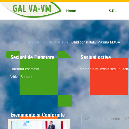
Home
S.D.L.
Top
Articole
NOUTATI
Ghid consultativ Masura M3/6A
Sesiuni de Finantare
Sesiuni active
Calendar estimativ
Momenta nu exista sesiuni acti
Arhiva Sesiuni
Evenimente si Conferinte
«
Erata raport de selectie M