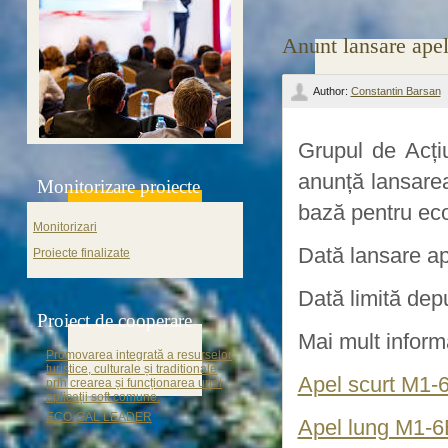
Anunt lansare ap
Author:
Constantin Barsan
Grupul de Acți
anunță lansare
Monitorizare proiecte
bază pentru eco
Monitorizari
Dată lansare ap
Proiecte finalizate
Dată limită dep
Proiect de cooperare
Mai mult informa
Promovarea integrată a resurselor
turistice, culturale și traditionale
Apel scurt M1-
prin crearea și funcționarea unei
aplicații soft comune.
ECO-GAL LEADER
Apel lung M1-6