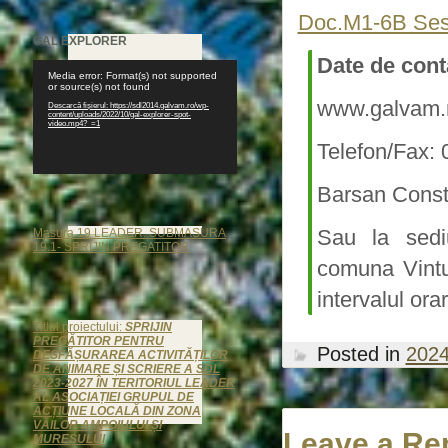
Doc.M1-6B Ses
GAL EXPLORER
Date de cont
Player
Media error: Format(s) not supported
video
or source(s) not found
www.galvam.r
Descarcă fișierul: https://sdl2014.galvam.ro/wp-
content/uploads/2022/10/gal-explorer-spot-
video.mp4?_=1
Telefon/Fax:
Barsan Const
Sau la sedi
Masura 19 LEADER. SUBMASURA
19.1- SPRIJIN PREGATITOR
comuna Vintu 
intervalul ora
Titlul proiectului:
SPRIJIN
PREGĂTITOR PENTRU
Posted in
202
DESFĂȘURAREA ACTIVITĂȚILOR
DE ANIMARE ȘI SCRIERE A SDL
2023-2027 ÎN TERITORIUL LEADER
AL ASOCIAȚIEI GRUPUL DE
ACȚIUNE LOCALĂ DIN ZONA
VĂILOR AMPOIULUI ȘI
Leave a Re
MUREȘULUI