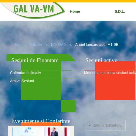
Home
S.D.L.
Top
Articole
NOUTATI
Anunt lansare apel M1-6B
Sesiuni de Finantare
Sesiuni active
Calendar estimativ
Momenta nu exista sesiuni acti
Arhiva Sesiuni
Evenimente si Conferinte
«
Targu gradinarului