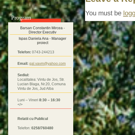
You must be
logg
Program
Barsan Constantin Mircea -
Director Executiv
Ispas Daniela Ana - Manager
proiect
Telefon:
0743-244213
Email:
gal.vavm@yahoo.com
Sediul:
Localitatea: Vintu de Jos, Str.
Lucian Blaga, Nr.20, Comuna
Vintu de Jos, Jud Alba
Luni – Vineri
8:30 – 16:30
</>
Relatii cu Publicul
Telefon:
0258/760480