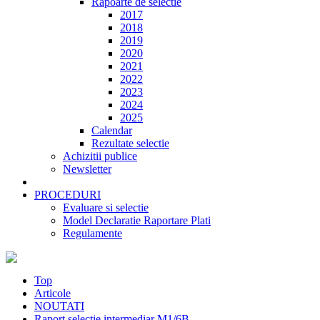
Rapoarte de selectie
2017
2018
2019
2020
2021
2022
2023
2024
2025
Calendar
Rezultate selectie
Achizitii publice
Newsletter
PROCEDURI
Evaluare si selectie
Model Declaratie Raportare Plati
Regulamente
Top
Articole
NOUTATI
Raport selectie intermediar M1/6B