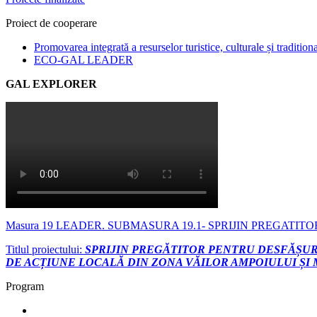
Proiect de cooperare
Promovarea integrată a resurselor turistice, culturale și tradition
ECO-GAL LEADER
GAL EXPLORER
Masura 19 LEADER. SUBMASURA 19.1- SPRIJIN PREGATITO
Titlul proiectului:
SPRIJIN PREGĂTITOR PENTRU DESFĂȘURA
DE ACȚIUNE LOCALĂ DIN ZONA VĂILOR AMPOIULUI ȘI
Program