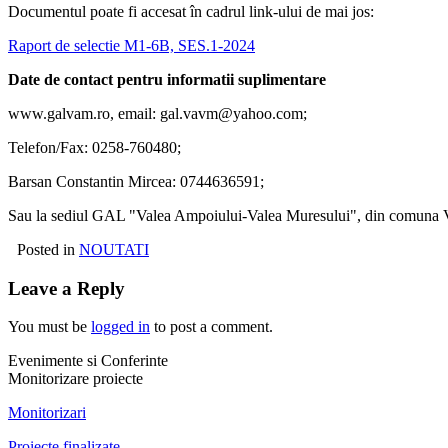
Documentul poate fi accesat în cadrul link-ului de mai jos:
Raport de selectie M1-6B, SES.1-2024
Date de contact pentru informatii suplimentare
www.galvam.ro, email: gal.vavm@yahoo.com;
Telefon/Fax: 0258-760480;
Barsan Constantin Mircea: 0744636591;
Sau la sediul GAL "Valea Ampoiului-Valea Muresului", din comuna Vintu
Posted in
NOUTATI
Leave a Reply
You must be
logged in
to post a comment.
Evenimente si Conferinte
Monitorizare proiecte
Monitorizari
Proiecte finalizate