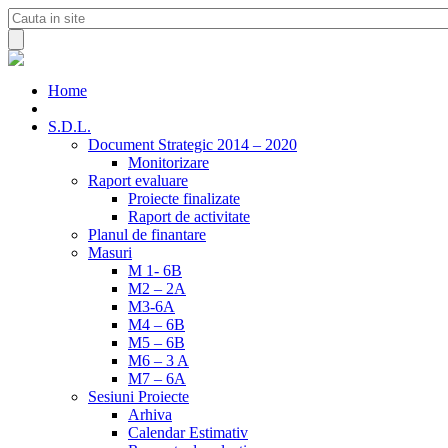
Home
S.D.L.
Document Strategic 2014 – 2020
Monitorizare
Raport evaluare
Proiecte finalizate
Raport de activitate
Planul de finantare
Masuri
M 1- 6B
M2 – 2A
M3-6A
M4 – 6B
M5 – 6B
M6 – 3 A
M7 – 6A
Sesiuni Proiecte
Arhiva
Calendar Estimativ