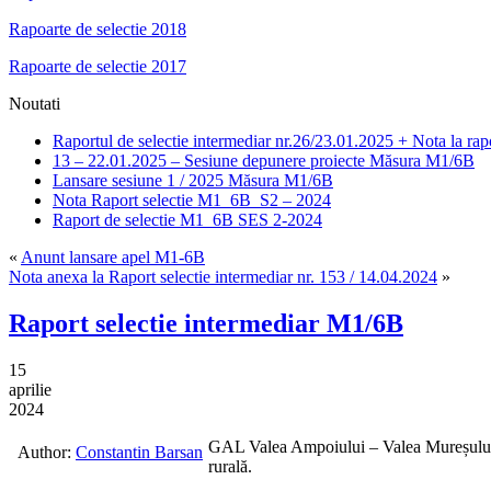
Rapoarte de selectie 2018
Rapoarte de selectie 2017
Noutati
Raportul de selectie intermediar nr.26/23.01.2025 + Nota la rap
13 – 22.01.2025 – Sesiune depunere proiecte Măsura M1/6B
Lansare sesiune 1 / 2025 Măsura M1/6B
Nota Raport selectie M1_6B_S2 – 2024
Raport de selectie M1_6B SES 2-2024
«
Anunt lansare apel M1-6B
Nota anexa la Raport selectie intermediar nr. 153 / 14.04.2024
»
Raport selectie intermediar M1/6B
15
aprilie
2024
GAL Valea Ampoiului – Valea Mureșului p
Author:
Constantin Barsan
rurală.