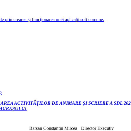
ale prin crearea și funcționarea unei aplicații soft comune.
R
REA ACTIVITĂȚILOR DE ANIMARE ȘI SCRIERE A SDL 2023
 MUREȘULUI
Barsan Constantin Mircea - Director Executiv